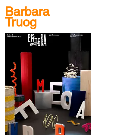
Barbara
Truog